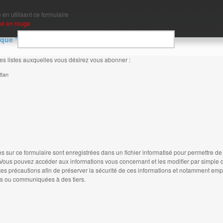
 en utilisant ce formulaire
ué en rouge
que *
les listes auxquelles vous désirez vous abonner :
ttan
es sur ce formulaire sont enregistrées dans un fichier informatisé pour permettre d
. Vous pouvez accéder aux informations vous concernant et les modifier par simpl
s précautions afin de préserver la sécurité de ces informations et notamment emp
 ou communiquées à des tiers.