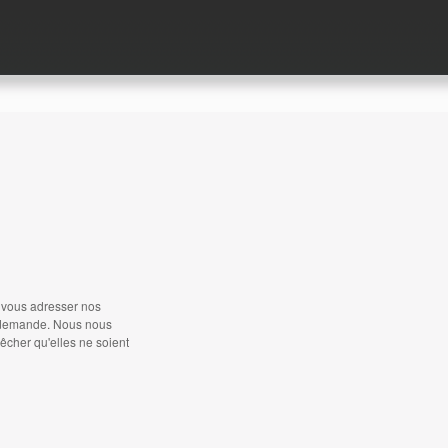
e vous adresser nos
e demande. Nous nous
êcher qu'elles ne soient