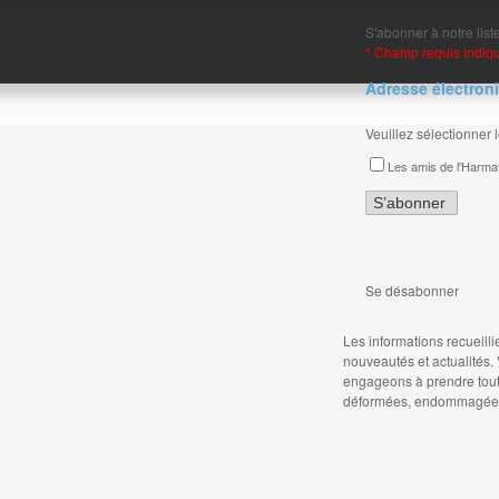
S'abonner à notre liste
* Champ requis indiq
Adresse électroni
Veuillez sélectionner 
Les amis de l'Harma
Se désabonner
Les informations recueilli
nouveautés et actualités
engageons à prendre toute
déformées, endommagées